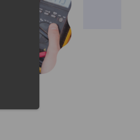
lefonu w formacie E164