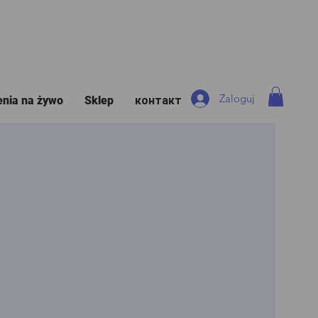
Zaloguj
enia na żywo
Sklep
контакт