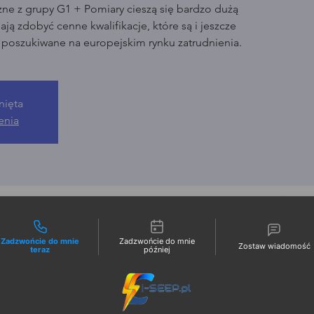
zne z grupy G1 + Pomiary cieszą się bardzo dużą
ją zdobyć cenne kwalifikacje, które są i jeszcze
o poszukiwane na europejskim rynku zatrudnienia.
nięta
enia
liwości kontaktu
Zadzwońcie do mnie
Zadzwońcie do mnie
Zostaw wiadomość
teraz
później