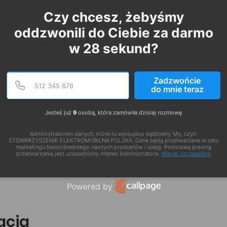
Czy chcesz, żebyśmy
oddzwonili do Ciebie za darmo
w
28
sekund?
Podaj poprawny numer te
Numer telefonu
Zadzwońcie
do mnie teraz
Jesteś już
9
osobą, która zamówiła dzisiaj rozmowę
Administratorem danych, które tu wpisujesz będziemy My, czyli:
STOWARZYSZENIE ELEKTROMOBILNA POLSKA. Dane będą przetwarzane w celu
marketingu bezpośredniego naszych produktów i usług. Podstawą prawną
przetwarzania jest uzasadniony interes Administratora.
Więcej szczegółów
Powered by
Open link in new window
zacja