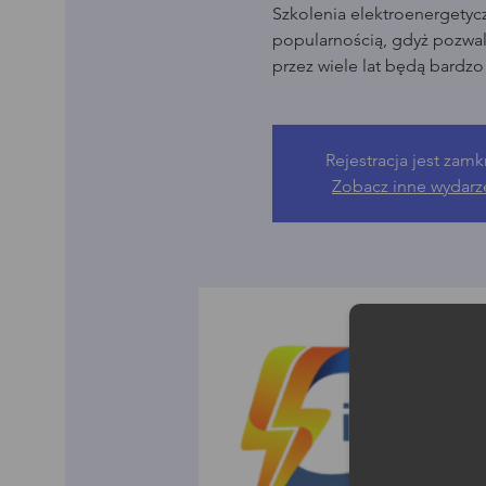
Szkolenia elektroenergetyc
popularnością, gdyż pozwala
przez wiele lat będą bardz
Rejestracja jest zamk
Zobacz inne wydarz
Moż