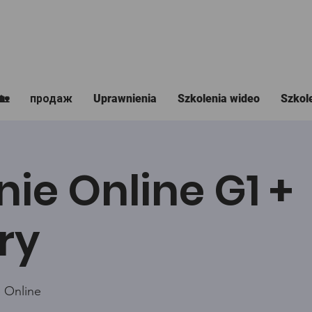
🏡
продаж
Uprawnienia
Szkolenia wideo
Szkol
nie Online G1 +
ry
 Online