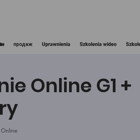
🏡
продаж
Uprawnienia
Szkolenia wideo
Szkol
nie Online G1 +
ry
 Online