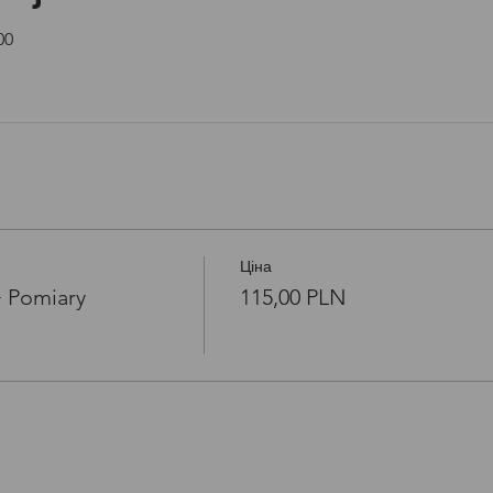
Open link in new window
00
Ціна
+ Pomiary
115,00 PLN