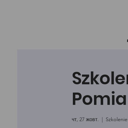
Szkole
Pomia
чт, 27 жовт.
  |  
Szkolenie