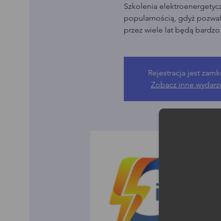
Szkolenia elektroenergetyc
popularnością, gdyż pozwala
przez wiele lat będą bardz
Rejestracja jest zamk
Zobacz inne wydarz
Moż