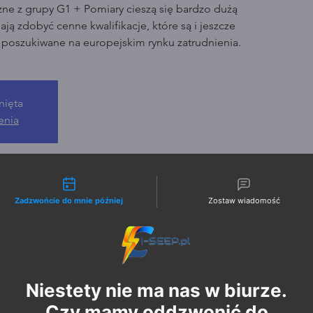
zne z grupy G1 + Pomiary cieszą się bardzo dużą
ją zdobyć cenne kwalifikacje, które są i jeszcze
o poszukiwane na europejskim rynku zatrudnienia.
nięta
enia
liwości kontaktu
Zadzwońcie do mnie później
Zostaw wiadomość
Niestety nie ma nas w biurze.
Czy mamy oddzwonić do