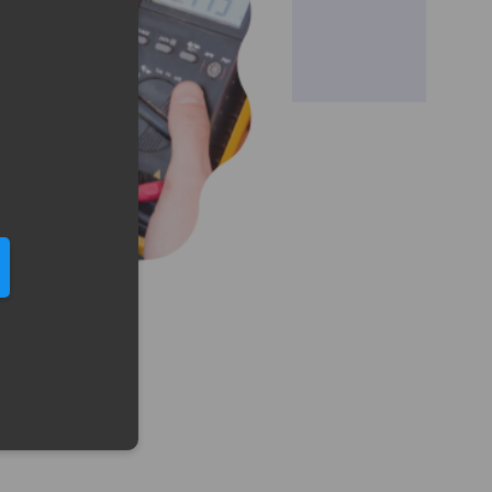
eduled call
elefonu w formacie E164