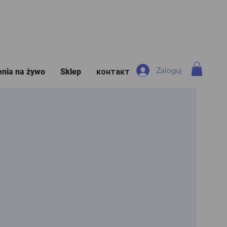
Zaloguj
enia na żywo
Sklep
контакт