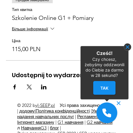
Продаж завершено
Тип квитка
Szkolenie Online G1 + Pomiary
Більше інформації
Ціна
115,00 PLN
Cześć!
Czy chcesz,
żebyśmy oddzwonili
do Ciebie za darmo
Udostępnij to wydarzenie
w
28
sekund?
TAK
© 2022 by
I-SEEP.pl
Усі права захищено
©
|
додому
|
Політика конфіденційності
|
Умови
надання навчальних послуг
|
Регламент
Інтернет-магазину
|
G1 навчання
|
G2 навчання
л
Навчання
G3
|
блог
|