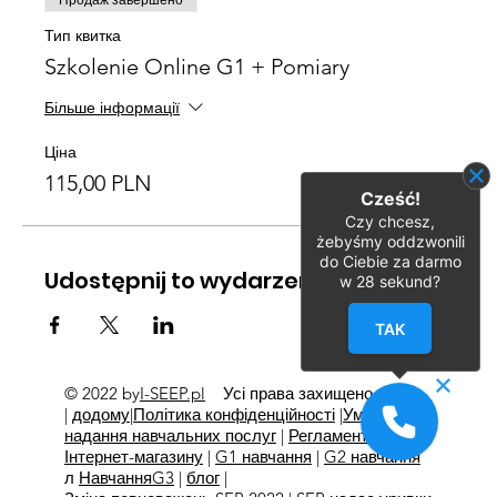
Продаж завершено
Тип квитка
Szkolenie Online G1 + Pomiary
Більше інформації
Ціна
115,00 PLN
Cześć!
Czy chcesz,
żebyśmy oddzwonili
do Ciebie za darmo
Udostępnij to wydarzenie
w
28
sekund?
TAK
© 2022 by
I-SEEP.pl
Усі права захищено
©
|
додому
|
Політика конфіденційності
|
Умови
надання навчальних послуг
|
Регламент
Інтернет-магазину
|
G1 навчання
|
G2 навчання
л
Навчання
G3
|
блог
|