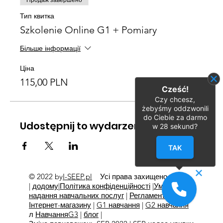
Продаж завершено
Тип квитка
Szkolenie Online G1 + Pomiary
Більше інформації
Ціна
115,00 PLN
Cześć!
Czy chcesz,
żebyśmy oddzwonili
do Ciebie za darmo
Udostępnij to wydarzenie
w
28
sekund?
TAK
© 2022 by
I-SEEP.pl
Усі права захищено
©
|
додому
|
Політика конфіденційності
|
Умови
надання навчальних послуг
|
Регламент
Інтернет-магазину
|
G1 навчання
|
G2 навчання
л
Навчання
G3
|
блог
|