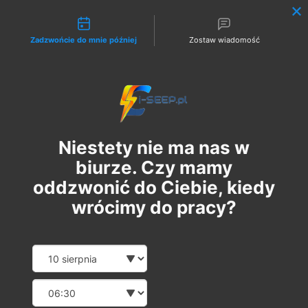
Możliwości kontaktu
Zadzwońcie do mnie później
Zostaw wiadomość
Zaloguj
Niestety nie ma nas w
biurze. Czy mamy
oddzwonić do Ciebie, kiedy
wrócimy do pracy?
Szkolenie Online G1 +
Date and time slection for sch
Wybierz datę
Pomiary
Wybierz godzinę
сб, 29 квіт.
  |  
Szkolenie Online