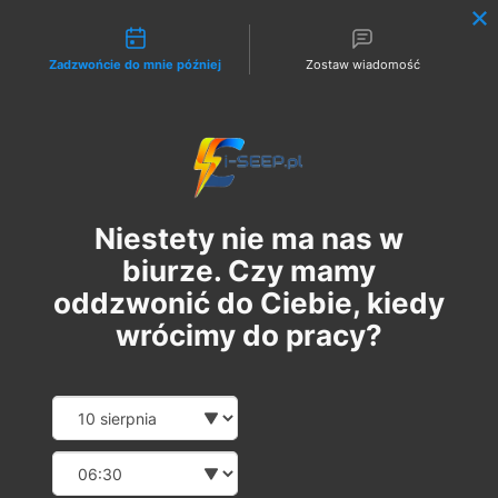
Możliwości kontaktu
Zadzwońcie do mnie później
Zostaw wiadomość
Zaloguj
Niestety nie ma nas w
biurze. Czy mamy
oddzwonić do Ciebie, kiedy
wrócimy do pracy?
Szkolenie Online G1 +
Date and time slection for sch
Wybierz datę
Pomiary
Wybierz godzinę
пт, 12 трав.
  |  
Szkolenie Online