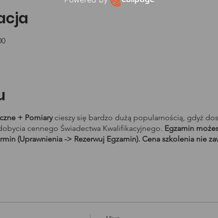
Open link in new window
zacja
Jesteś już
26
osobą, która zamówiła dzisiaj rozmowę
00
Więcej szczegółów
u
yczne + Pomiary
cieszy się bardzo dużą popularnością, gdyż do
obycia cennego Świadectwa Kwalifikacyjnego.
Egzamin możesz
rmin (Uprawnienia -> Rezerwuj Egzamin). Cena szkolenia nie za