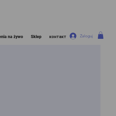
Zaloguj
enia na żywo
Sklep
контакт