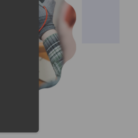
eduled call
elefonu w formacie E164