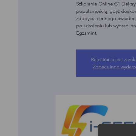
Szkolenie Online G1 Elektry
popularnością, gdyż dosko
zdobycia cennego Świadect
po szkoleniu lub wybrać in
Egzamin).
Rejestracja jest zamk
Zobacz inne wydarz
Moż