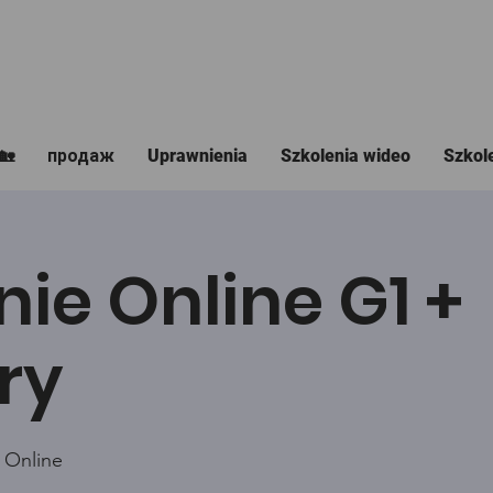
🏡
продаж
Uprawnienia
Szkolenia wideo
Szkol
nie Online G1 +
ry
 Online