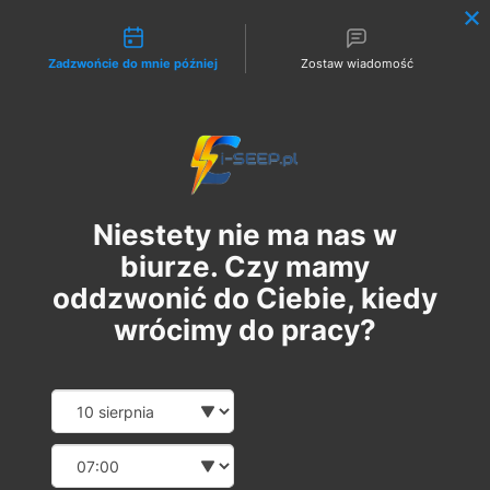
Możliwości kontaktu
Zadzwońcie do mnie później
Zostaw wiadomość
Zaloguj
Niestety nie ma nas w
biurze. Czy mamy
oddzwonić do Ciebie, kiedy
wrócimy do pracy?
Szkolenie Online G1 +
Date and time slection for sch
Wybierz datę
Pomiary
Wybierz godzinę
сб, 08 лип.
  |  
Szkolenie Online