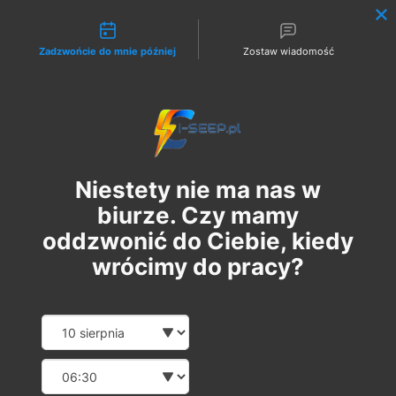
Możliwości kontaktu
Zadzwońcie do mnie później
Zostaw wiadomość
Zaloguj
Niestety nie ma nas w
biurze. Czy mamy
oddzwonić do Ciebie, kiedy
wrócimy do pracy?
Szkolenie Online G1 +
Date and time slection for sch
Wybierz datę
Pomiary
Wybierz godzinę
сб, 12 серп.
  |  
Szkolenie Online