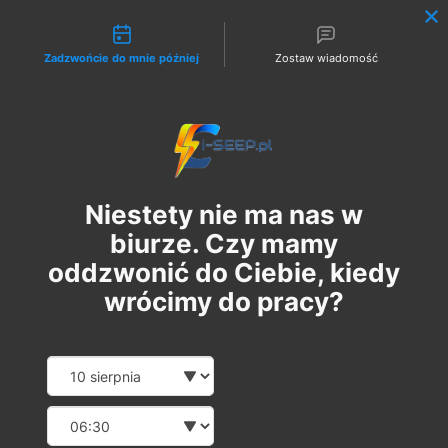
Możliwości kontaktu
Zadzwońcie do mnie później
Zostaw wiadomość
Zaloguj
Niestety nie ma nas w
biurze. Czy mamy
oddzwonić do Ciebie, kiedy
wrócimy do pracy?
Szkolenie Online G1 +
Date and time slection for sch
Wybierz datę
Pomiary
Wybierz godzinę
пн, 14 серп.
  |  
Szkolenie Online