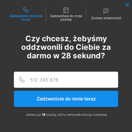
Możliwości kontaktu
Zadzwońcie do mnie
Zadzwońcie do mnie
Zostaw wiadomość
teraz
później
Czy chcesz, żebyśmy
Zaloguj
oddzwonili do Ciebie za
darmo w
28
sekund?
Podaj
Numer
Zadzwońcie do mnie teraz
Szkolenie Online G1 +
Pomiary
Jesteś już
18
osobą, która zamówiła dzisiaj rozmowę
чт, 12 жовт.
  |  
Szkolenie Online