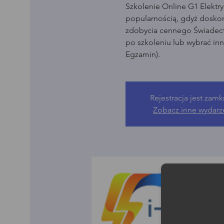
Szkolenie Online G1 Elektry
popularnością, gdyż dosko
zdobycia cennego Świadect
po szkoleniu lub wybrać in
Egzamin).
Rejestracja jest zamk
Zobacz inne wydarz
Moż