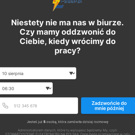
Niestety nie ma nas w biurze.
Czy mamy oddzwonić do
Ciebie, kiedy wrócimy do
pracy?
Date and time slection for sch
Wybierz datę
Wybierz godzinę
Podaj poprawny numer t
Numer telefonu
Zadzwońcie do
mnie później
Jesteś już
5
osobą, która zamówiła dzisiaj rozmowę
Administratorem danych, które tu wpisujesz będziemy My, czyli:
STOWARZYSZENIE ELEKTROMOBILNA POLSKA. Dane będą przetwarzane w celu