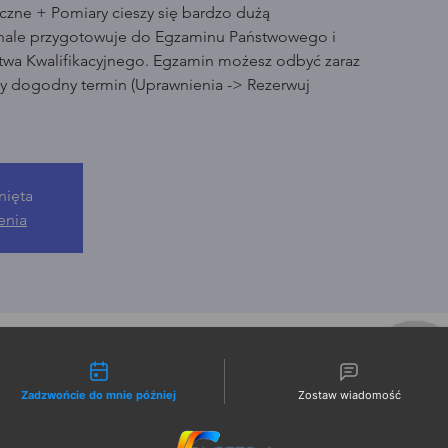
czne + Pomiary cieszy się bardzo dużą
nale przygotowuje do Egzaminu Państwowego i
wa Kwalifikacyjnego. Egzamin możesz odbyć zaraz
ny dogodny termin (Uprawnienia -> Rezerwuj
nięta
enia
liwości kontaktu
Zadzwońcie do mnie później
Zostaw wiadomość