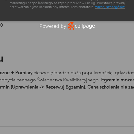
marketingu bezpośredniego naszych produktów i usług. Podstawą prawną
przetwarzania jest uzasadniony interes Administratora.
Więcej szczegółów
zacja
00
Powered by
Open link in new window
u
yczne + Pomiary
 cieszy się bardzo dużą popularnością, gdyż do
obycia cennego Świadectwa Kwalifikacyjnego. 
Egzamin możesz
rmin (Uprawnienia -> Rezerwuj Egzamin). Cena szkolenia nie zaw