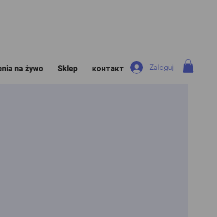
Zaloguj
enia na żywo
Sklep
контакт