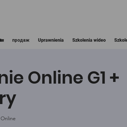
🏡
продаж
Uprawnienia
Szkolenia wideo
Szkol
nie Online G1 +
ry
 Online