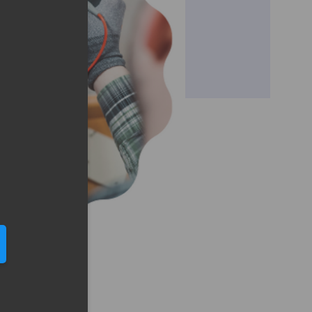
eduled call
elefonu w formacie E164