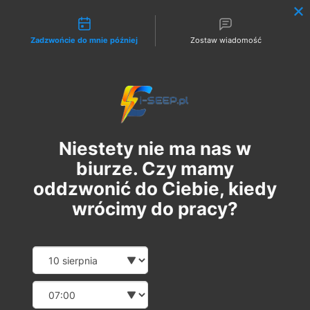
Możliwości kontaktu
Zadzwońcie do mnie później
Zostaw wiadomość
Zaloguj
Niestety nie ma nas w
biurze. Czy mamy
oddzwonić do Ciebie, kiedy
wrócimy do pracy?
Szkolenie Online G1 +
Date and time slection for sch
Wybierz datę
Pomiary
Wybierz godzinę
пт, 08 бер.
  |  
Szkolenie Online