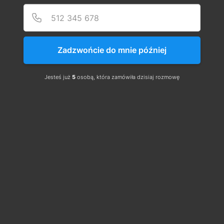
Szkolenie Online G1 Elektryczne + Pomiary cieszy się
Podaj
Numer
bardzo dużą popularnością, gdyż doskonale przygotowuje
do Egzaminu Państwowego i zdobycia cennego
Świadectwa Kwalifikacyjnego. Egzamin możesz odbyć
Zadzwońcie do mnie później
zaraz po szkoleniu lub wybrać inny dogodny termin
(Uprawnienia -> Rezerwuj Egzamin).
Jesteś już
5
osobą, która zamówiła dzisiaj rozmowę
Rejestracja jest zamknięta
Zobacz inne wydarzenia
Czas i lokalizacja
06 трав. 2024 р., 09:00 – 13:00
Szkolenie Online
O wydarzeniu
Szkolenie Online G1 Elektryczne + Pomiary
cieszy się