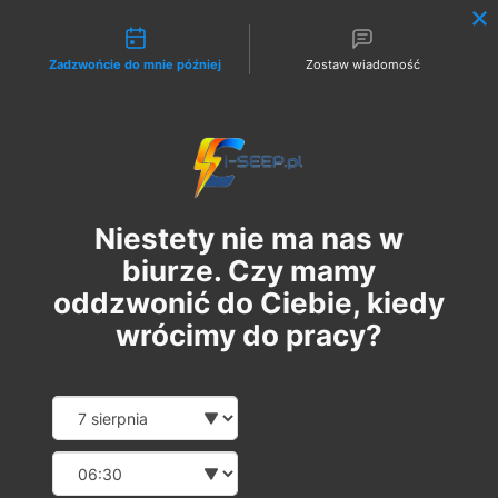
Możliwości kontaktu
Zadzwońcie do mnie później
Zostaw wiadomość
Zaloguj
Niestety nie ma nas w
biurze. Czy mamy
oddzwonić do Ciebie, kiedy
wrócimy do pracy?
Szkolenie Online G1 +
Date and time slection for sch
Wybierz datę
Pomiary
Wybierz godzinę
пн, 08 лип.
  |  
Szkolenie Online