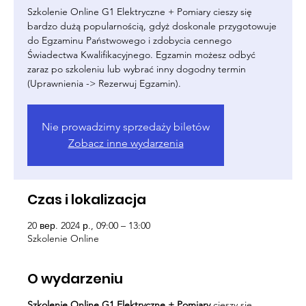
Szkolenie Online G1 Elektryczne + Pomiary cieszy się
bardzo dużą popularnością, gdyż doskonale przygotowuje
do Egzaminu Państwowego i zdobycia cennego
Świadectwa Kwalifikacyjnego. Egzamin możesz odbyć
zaraz po szkoleniu lub wybrać inny dogodny termin
(Uprawnienia -> Rezerwuj Egzamin).
Nie prowadzimy sprzedaży biletów
Zobacz inne wydarzenia
Czas i lokalizacja
20 вер. 2024 р., 09:00 – 13:00
Szkolenie Online
O wydarzeniu
Szkolenie Online G1 Elektryczne + Pomiary
cieszy się