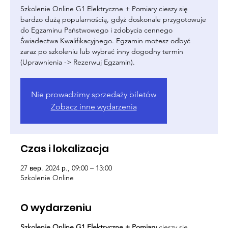
Szkolenie Online G1 Elektryczne + Pomiary cieszy się
bardzo dużą popularnością, gdyż doskonale przygotowuje
do Egzaminu Państwowego i zdobycia cennego
Świadectwa Kwalifikacyjnego. Egzamin możesz odbyć
zaraz po szkoleniu lub wybrać inny dogodny termin
(Uprawnienia -> Rezerwuj Egzamin).
Nie prowadzimy sprzedaży biletów
Zobacz inne wydarzenia
Czas i lokalizacja
27 вер. 2024 р., 09:00 – 13:00
Szkolenie Online
O wydarzeniu
Szkolenie Online G1 Elektryczne + Pomiary
cieszy się