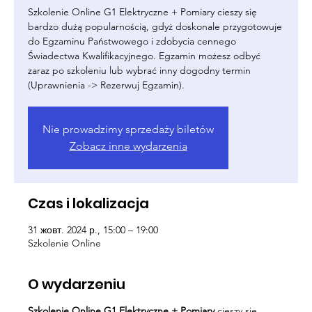
Szkolenie Online G1 Elektryczne + Pomiary cieszy się
bardzo dużą popularnością, gdyż doskonale przygotowuje
do Egzaminu Państwowego i zdobycia cennego
Świadectwa Kwalifikacyjnego. Egzamin możesz odbyć
zaraz po szkoleniu lub wybrać inny dogodny termin
(Uprawnienia -> Rezerwuj Egzamin).
Nie prowadzimy sprzedaży biletów
Zobacz inne wydarzenia
Czas i lokalizacja
31 жовт. 2024 р., 15:00 – 19:00
Szkolenie Online
O wydarzeniu
Szkolenie Online G1 Elektryczne + Pomiary
cieszy się