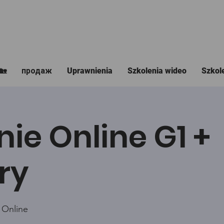
🏡
продаж
Uprawnienia
Szkolenia wideo
Szkol
nie Online G1 +
ry
 Online