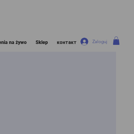
Zaloguj
enia na żywo
Sklep
контакт