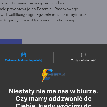
czne + Pomiary cieszy się bardzo dużą
nale przygotowuje do Egzaminu Państwowego i
wa Kwalifikacyjnego. Egzamin możesz odbyć zaraz
ny dogodny termin (Uprawnienia -> Rezerwuj
ży biletów
zenia
liwości kontaktu
Zadzwońcie do mnie później
Zostaw wiadomość
Niestety nie ma nas w biurze.
Czy mamy oddzwonić do
Ciebie, kiedy wrócimy do