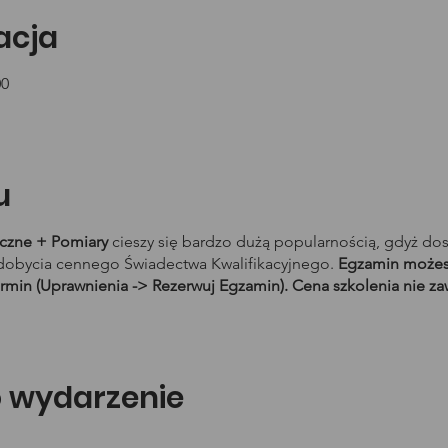
zacja
00
u
yczne + Pomiary
cieszy się bardzo dużą popularnością, gdyż do
obycia cennego Świadectwa Kwalifikacyjnego.
Egzamin możesz
rmin (Uprawnienia -> Rezerwuj Egzamin). Cena szkolenia nie za
o wydarzenie