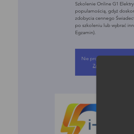
Szkolenie Online G1 Elektry
popularnością, gdyż dosko
zdobycia cennego Świadect
po szkoleniu lub wybrać in
Egzamin).
Nie prowadzimy sprzeda
Zobacz inne wydar
Moż