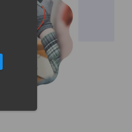
eduled call
elefonu w formacie E164