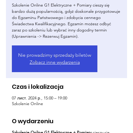
Szkolenie Online G1 Elektryczne + Pomiary cieszy się
bardzo dużą popularnością, gdyż doskonale przygotowuje
do Egzaminu Państwowego i zdobycia cennego
Świadectwa Kwalifikacyjnego. Egzamin możesz odbyć
zaraz po szkoleniu lub wybrać inny dogodny termin
(Uprawnienia -> Rezerwuj Egzamin).
Nie prowadzimy sprzedaży biletów
Zobacz inne wydarzenia
Czas i lokalizacja
07 лист. 2024 р., 15:00 – 19:00
Szkolenie Online
O wydarzeniu
Szkolenie Online G1 Elektryczne + Pomiary
cieszy się