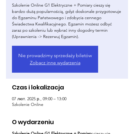
Szkolenie Online G1 Elektryczne + Pomiary cieszy się
bardzo dużą popularnością, gdyż doskonale przygotowuje
do Egzaminu Państwowego i zdobycia cennego
Świadectwa Kwalifikacyjnego. Egzamin możesz odbyć
zaraz po szkoleniu lub wybrać inny dogodny termin
(Uprawnienia -> Rezerwuj Egzamin).
Nie prowadzimy sprzedaży biletów
Zobacz inne wydarzenia
Czas i lokalizacja
07 лют. 2025 р., 09:00 – 13:00
Szkolenie Online
O wydarzeniu
Szkolenie Online G1 Elektryczne + Pomiary
cieszy się