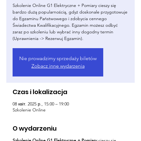
Szkolenie Online G1 Elektryczne + Pomiary cieszy się
bardzo dużą popularnością, gdyż doskonale przygotowuje
do Egzaminu Państwowego i zdobycia cennego
Świadectwa Kwalifikacyjnego. Egzamin możesz odbyć
zaraz po szkoleniu lub wybrać inny dogodny termin
(Uprawnienia -> Rezerwuj Egzamin).
Nie prowadzimy sprzedaży biletów
Zobacz inne wydarzenia
Czas i lokalizacja
08 квіт. 2025 р., 15:00 – 19:00
Szkolenie Online
O wydarzeniu
Szkolenie Online G1 Elektryczne + Pomiary
cieszy się