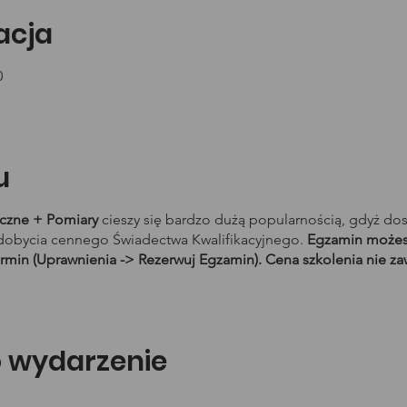
zacja
0
u
yczne + Pomiary
cieszy się bardzo dużą popularnością, gdyż do
obycia cennego Świadectwa Kwalifikacyjnego.
Egzamin możesz
rmin (Uprawnienia -> Rezerwuj Egzamin). Cena szkolenia nie za
o wydarzenie