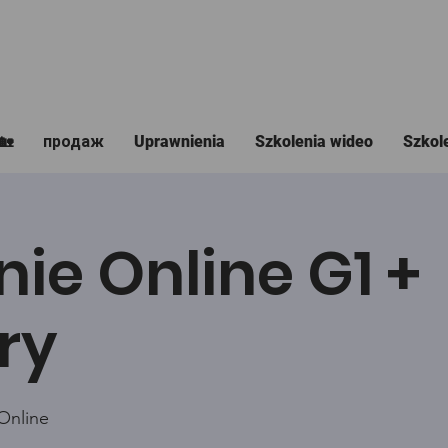
🏡
продаж
Uprawnienia
Szkolenia wideo
Szkol
nie Online G1 +
ry
Online