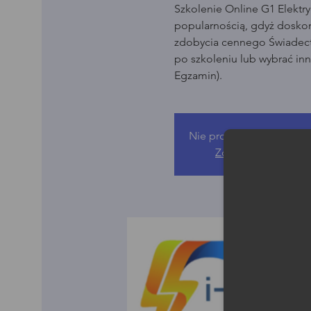
Szkolenie Online G1 Elektry
popularnością, gdyż dosko
zdobycia cennego Świadect
po szkoleniu lub wybrać in
Egzamin).
Nie prowadzimy sprzeda
Zobacz inne wydar
Moż