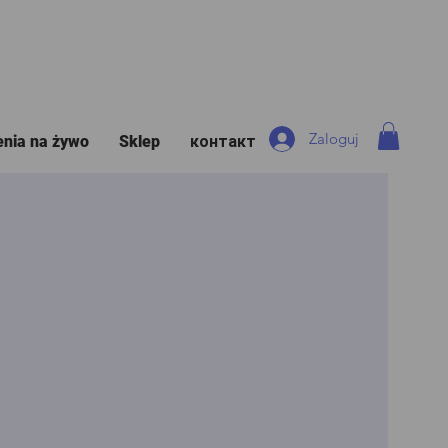
Zaloguj
enia na żywo
Sklep
контакт