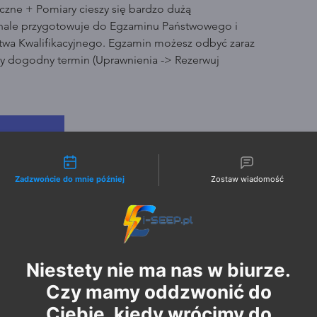
czne + Pomiary cieszy się bardzo dużą
nale przygotowuje do Egzaminu Państwowego i
wa Kwalifikacyjnego. Egzamin możesz odbyć zaraz
ny dogodny termin (Uprawnienia -> Rezerwuj
ży biletów
zenia
liwości kontaktu
Zadzwońcie do mnie później
Zostaw wiadomość
Niestety nie ma nas w biurze.
Czy mamy oddzwonić do
Ciebie, kiedy wrócimy do