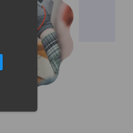
eduled call
elefonu w formacie E164