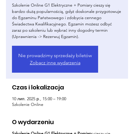
Szkolenie Online G1 Elektryczne + Pomiary cieszy się
bardzo dużą popularnością, gdyż doskonale przygotowuje
do Egzaminu Państwowego i zdobycia cennego
Świadectwa Kwalifikacyjnego. Egzamin możesz odbyć
zaraz po szkoleniu lub wybrać inny dogodny termin
(Uprawnienia -> Rezerwuj Egzamin).
Nie prowadzimy sprzedaży biletów
Zobacz inne wydarzenia
Czas i lokalizacja
10 лип. 2025 р., 15:00 – 19:00
Szkolenie Online
O wydarzeniu
Szkolenie Online G1 Elektryczne + Pomiary
cieszy się