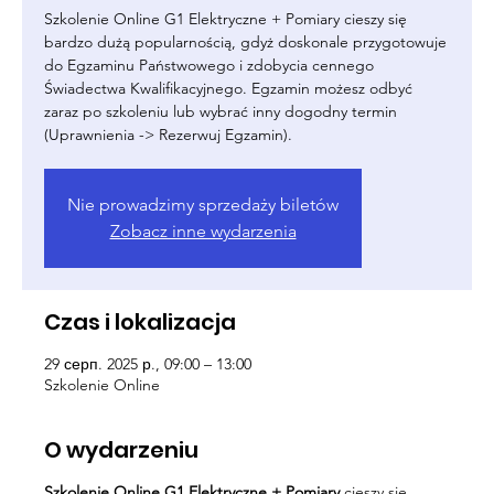
Szkolenie Online G1 Elektryczne + Pomiary cieszy się
bardzo dużą popularnością, gdyż doskonale przygotowuje
do Egzaminu Państwowego i zdobycia cennego
Świadectwa Kwalifikacyjnego. Egzamin możesz odbyć
zaraz po szkoleniu lub wybrać inny dogodny termin
(Uprawnienia -> Rezerwuj Egzamin).
Nie prowadzimy sprzedaży biletów
Zobacz inne wydarzenia
Czas i lokalizacja
29 серп. 2025 р., 09:00 – 13:00
Szkolenie Online
O wydarzeniu
Szkolenie Online G1 Elektryczne + Pomiary
cieszy się