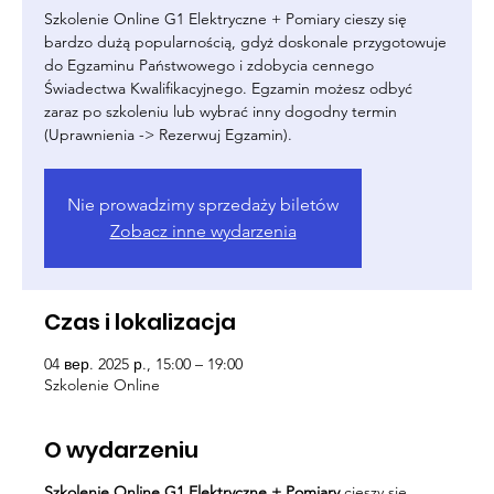
Szkolenie Online G1 Elektryczne + Pomiary cieszy się
bardzo dużą popularnością, gdyż doskonale przygotowuje
do Egzaminu Państwowego i zdobycia cennego
Świadectwa Kwalifikacyjnego. Egzamin możesz odbyć
zaraz po szkoleniu lub wybrać inny dogodny termin
(Uprawnienia -> Rezerwuj Egzamin).
Nie prowadzimy sprzedaży biletów
Zobacz inne wydarzenia
Czas i lokalizacja
04 вер. 2025 р., 15:00 – 19:00
Szkolenie Online
O wydarzeniu
Szkolenie Online G1 Elektryczne + Pomiary
cieszy się