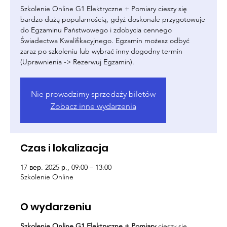
Szkolenie Online G1 Elektryczne + Pomiary cieszy się
bardzo dużą popularnością, gdyż doskonale przygotowuje
do Egzaminu Państwowego i zdobycia cennego
Świadectwa Kwalifikacyjnego. Egzamin możesz odbyć
zaraz po szkoleniu lub wybrać inny dogodny termin
(Uprawnienia -> Rezerwuj Egzamin).
Nie prowadzimy sprzedaży biletów
Zobacz inne wydarzenia
Czas i lokalizacja
17 вер. 2025 р., 09:00 – 13:00
Szkolenie Online
O wydarzeniu
Szkolenie Online G1 Elektryczne + Pomiary
cieszy się