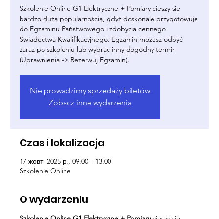
Szkolenie Online G1 Elektryczne + Pomiary cieszy się
bardzo dużą popularnością, gdyż doskonale przygotowuje
do Egzaminu Państwowego i zdobycia cennego
Świadectwa Kwalifikacyjnego. Egzamin możesz odbyć
zaraz po szkoleniu lub wybrać inny dogodny termin
(Uprawnienia -> Rezerwuj Egzamin).
Nie prowadzimy sprzedaży biletów
Zobacz inne wydarzenia
Czas i lokalizacja
17 жовт. 2025 р., 09:00 – 13:00
Szkolenie Online
O wydarzeniu
Szkolenie Online G1 Elektryczne + Pomiary
cieszy się