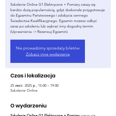
Szkolenie Online G1 Elektryczne + Pomiary cieszy się
bardzo dużą popularnością, gdyż doskonale przygotowuje
do Egzaminu Państwowego i zdobycia cennego
Świadectwa Kwalifikacyjnego. Egzamin możesz odbyć
zaraz po szkoleniu lub wybrać inny dogodny termin
(Uprawnienia -> Rezerwuj Egzamin).
Nie prowadzimy sprzedaży biletów
Zobacz inne wydarzenia
Czas i lokalizacja
25 лист. 2025 р., 15:00 – 19:00
Szkolenie Online
O wydarzeniu
Szkolenie Online G1 Elektryczne + Pomiary
cieszy się