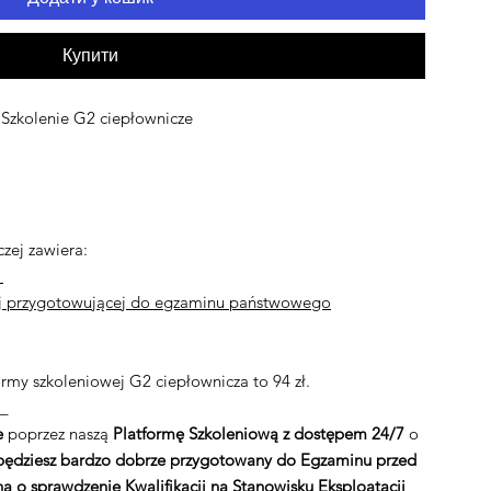
Купити
zkolenie G2 ciepłownicze
zej zawiera:
a
ej przygotowującej do egzaminu państwowego
rmy szkoleniowej G2 ciepłownicza to 94 zł.
_
e
poprzez naszą
Platformę Szkoleniową z dostępem 24/7
o
będziesz bardzo dobrze przygotowany do Egzaminu przed
o sprawdzenie Kwalifikacji na Stanowisku Eksploatacji