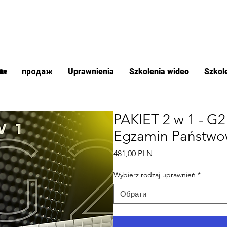
🏡
продаж
Uprawnienia
Szkolenia wideo
Szkol
PAKIET 2 w 1 - G
Egzamin Państwo
Ціна
481,00 PLN
Wybierz rodzaj uprawnień
*
Обрати