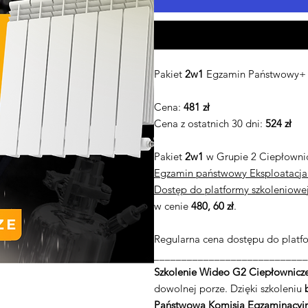
Pakiet
2w1
Egzamin Państwowy+ S
Cena:
481 zł
Cena z ostatnich 30 dni:
524 zł
Pakiet
2w1
w Grupie 2 Ciepłownic
Egzamin państwowy Eksploatacj
Dostęp do platformy szkoleniow
w cenie
480, 60 zł
.
Regularna cena dostępu do platfo
____________________________
Szkolenie Wideo G2 Ciepłownicz
dowolnej porze. Dzięki szkoleniu
Państwową Komisją Egzaminacyjną 