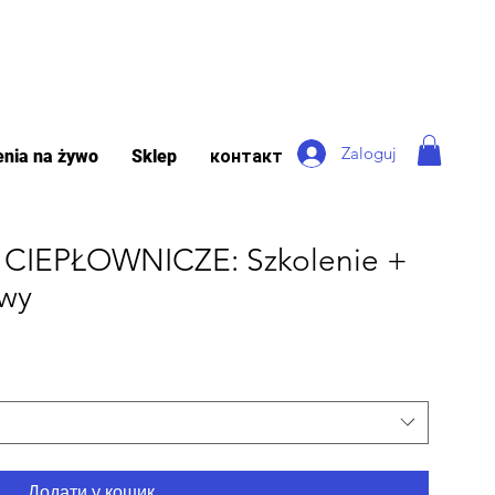
Zaloguj
enia na żywo
Sklep
контакт
2 CIEPŁOWNICZE: Szkolenie +
wy
Додати у кошик