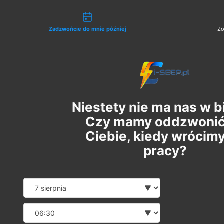
Możliwości kontaktu
Zadzwońcie do mnie później
Zo
Zaloguj
Niestety nie ma nas w b
Czy mamy oddzwonić
Ciebie, kiedy wrócim
pracy?
Date and time sl
Wybierz datę
Wybierz godzinę